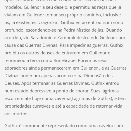
modelou Guilenor a seu desejo, e permitiu as raças que já
viviam em Guilenor tomar seu próprio caminho, inclusive
os, já existentes Dragonkin. Guthix então entrou num sono
profundo, escondendo-se na Pedra Mística de Jas. Quando
acordou, viu Saradomin e Zamorak destruindo Guilenor por
causa das Guerras Divinas. Para impedir as guerras, Guthix
proibiu os outros deuses de entrarem em Guilenor e
renomeou a terra como RuneScape. Porém os seus
adoradores ainda permaneceram em Guilenor , e as Guerras
Divinas poderiam apenas acontecer na Dimensão dos
Deuses. Após terminar as Guerras Divinas, Guthix entrou
num estado depressivo a ponto de chorar. Suas lágrimas
escorrem até hoje numa caverna(Lágrimas de Guthix), e têm
propriedades curativas e até a capacidade de retornar vida
aos mortos.
Guthix é comumente representado como uma caveira com