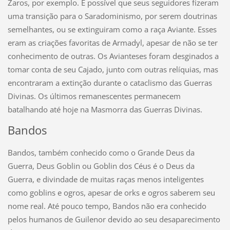
Zaros, por exemplo. É possível que seus seguidores fizeram
uma transição para o Saradominismo, por serem doutrinas
semelhantes, ou se extinguiram como a raça Aviante. Esses
eram as criações favoritas de Armadyl, apesar de não se ter
conhecimento de outras. Os Avianteses foram desginados a
tomar conta de seu Cajado, junto com outras relíquias, mas
encontraram a extinção durante o cataclismo das Guerras
Divinas. Os últimos remanescentes permanecem
batalhando até hoje na Masmorra das Guerras Divinas.
Bandos
Bandos, também conhecido como o Grande Deus da
Guerra, Deus Goblin ou Goblin dos Céus é o Deus da
Guerra, e divindade de muitas raças menos inteligentes
como goblins e ogros, apesar de orks e ogros saberem seu
nome real. Até pouco tempo, Bandos não era conhecido
pelos humanos de Guilenor devido ao seu desaparecimento