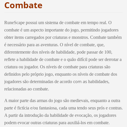
Combate
RuneScape possui um sistema de combate em tempo real. O
combate é um aspecto importante do jogo, permitindo jogadores
obter items carregados por criaturas e monstros. Combate também
é necessário para as aventuras. O nível de combate, que,
diferentemente dos níveis de habilidade, pode passar de 100,
reflete a habilidade de combate e o quão difícil pode ser derrotar a
criatura ou jogador. Os níveis de combate para criaturas são
definidos pelo próprio jogo, enquanto os níveis de combate dos
com as
jogadores são determinadas de acordo
habilidades,
relacionadas ao combate.
A maior parte das armas do jogo são medievais, enquanto a outra
parte é fictícia e/ou fantasiosa, cada uma tendo seus prós e contras.
A partir da introdução da habilidade de evocação, os jogadores
podem evocar outras criaturas para auxiliá-los em combate.