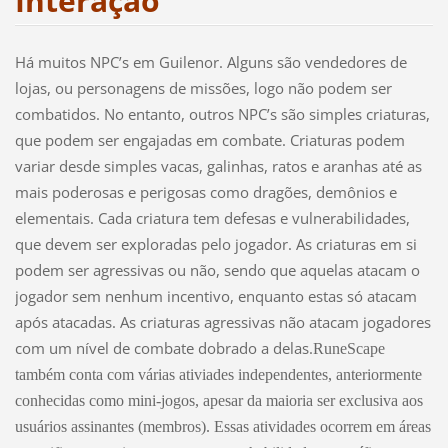
Interação
Há muitos NPC’s em Guilenor. Alguns são vendedores de
lojas, ou personagens de missões, logo não podem ser
combatidos. No entanto, outros NPC’s são simples criaturas,
que podem ser engajadas em combate. Criaturas podem
variar desde simples vacas, galinhas, ratos e aranhas até as
mais poderosas e perigosas como dragões, demônios e
elementais. Cada criatura tem defesas e vulnerabilidades,
que devem ser exploradas pelo jogador. As criaturas em si
podem ser agressivas ou não, sendo que aquelas atacam o
jogador sem nenhum incentivo, enquanto estas só atacam
após atacadas. As criaturas agressivas não atacam jogadores
com um nível de combate dobrado a delas.
RuneScape
também conta com várias ativiades independentes, anteriormente
conhecidas como mini-jogos, apesar da maioria ser exclusiva aos
usuários assinantes (membros). Essas atividades ocorrem em áreas