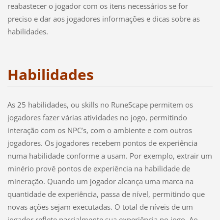
reabastecer o jogador com os itens necessários se for
preciso e dar aos jogadores informações e dicas sobre as
habilidades.
Habilidades
As 25 habilidades, ou skills no RuneScape permitem os
jogadores fazer várias atividades no jogo, permitindo
interação com os NPC’s, com o ambiente e com outros
jogadores. Os jogadores recebem pontos de experiência
numa habilidade conforme a usam. Por exemplo, extrair um
minério provê pontos de experiência na habilidade de
mineração. Quando um jogador alcança uma marca na
quantidade de experiência, passa de nível, permitindo que
novas ações sejam executadas. O total de níveis de um
jogador reflete parcialmente sua experiência no jogo. Ao