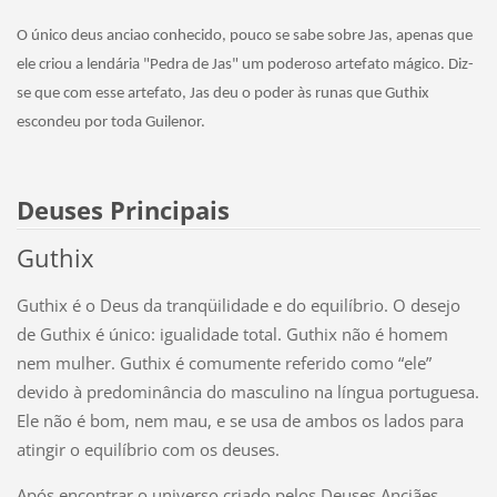
O único deus anciao conhecido, pouco se sabe sobre Jas, apenas que
ele criou a lendária "Pedra de Jas" um poderoso artefato mágico. Diz-
se que com esse artefato, Jas deu o poder às runas que Guthix
escondeu por toda Guilenor.
Deuses Principais
Guthix
Guthix é o Deus da tranqüilidade e do equilíbrio. O desejo
de Guthix é único: igualidade total. Guthix não é homem
nem mulher. Guthix é comumente referido como “ele”
devido à predominância do masculino na língua portuguesa.
Ele não é bom, nem mau, e se usa de ambos os lados para
atingir o equilíbrio com os deuses.
Após encontrar o universo criado pelos Deuses Anciães,