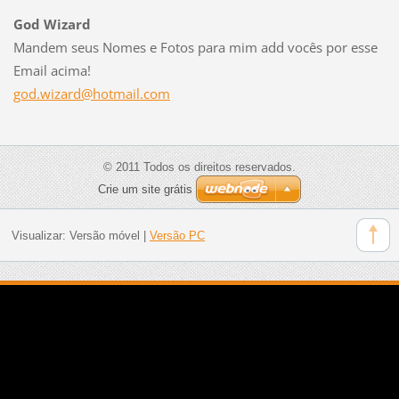
God Wizard
Mandem seus Nomes e Fotos para mim add vocês por esse
Email acima!
god.wiza
rd@hotma
il.com
© 2011 Todos os direitos reservados.
Crie um site grátis
Visualizar:
Versão móvel
|
Versão PC