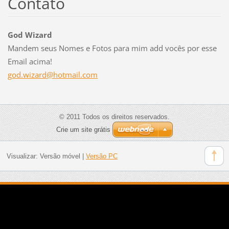
Contato
God Wizard
Mandem seus Nomes e Fotos para mim add vocês por esse
Email acima!
god.wiza
rd@hotma
il.com
© 2011 Todos os direitos reservados.
Crie um site grátis
Visualizar:
Versão móvel
|
Versão PC