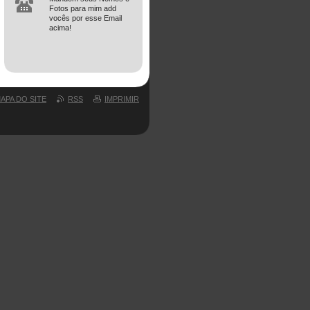
Fotos para mim add
vocês por esse Email
acima!
APA DO SITE
RSS
IMPRIMIR