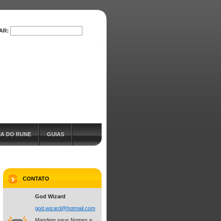
AR:
PESQUISAR
IA DO RUNE
GUIAS
CONTATO
God Wizard
god.wiza
rd@hotma
il.com
Mandem seus Nomes e