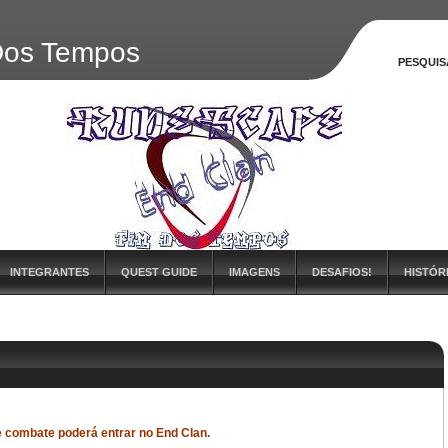
 Dos Tempos
PESQUIS
INTEGRANTES
QUEST GUIDE
IMAGENS
DESAFIOS!
HISTÓR
 combate poderá entrar no End Clan.