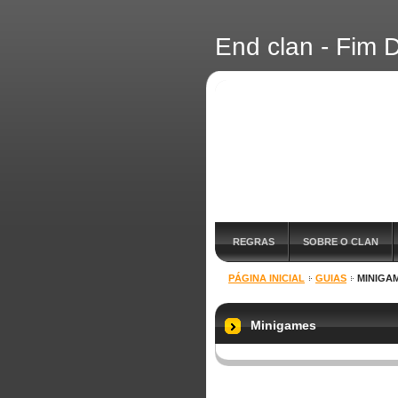
End clan - Fim
REGRAS
SOBRE O CLAN
PÁGINA INICIAL
GUIAS
MINIGA
DOWNLOADS
Minigames