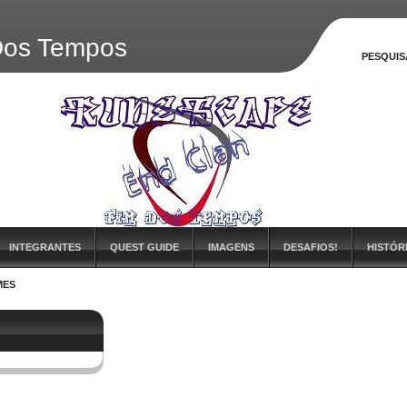
 Dos Tempos
PESQUIS
INTEGRANTES
QUEST GUIDE
IMAGENS
DESAFIOS!
HISTÓR
MES