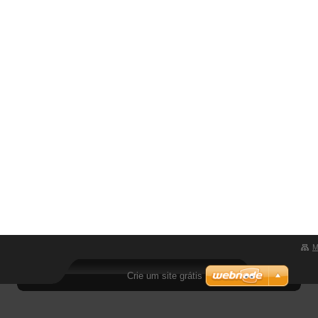
M
Crie um site grátis