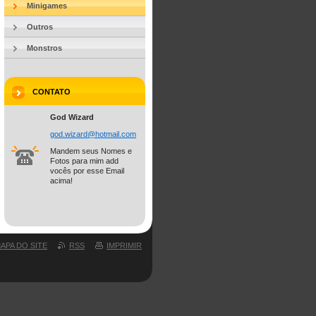
Minigames
Outros
Monstros
CONTATO
God Wizard
god.wiza
rd@hotma
il.com
Mandem seus Nomes e
Fotos para mim add
vocês por esse Email
acima!
APA DO SITE
RSS
IMPRIMIR